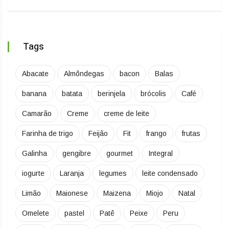
Tags
Abacate
Almôndegas
bacon
Balas
banana
batata
berinjela
brócolis
Café
Camarão
Creme
creme de leite
Farinha de trigo
Feijão
Fit
frango
frutas
Galinha
gengibre
gourmet
Integral
iogurte
Laranja
legumes
leite condensado
Limão
Maionese
Maizena
Miojo
Natal
Omelete
pastel
Patê
Peixe
Peru