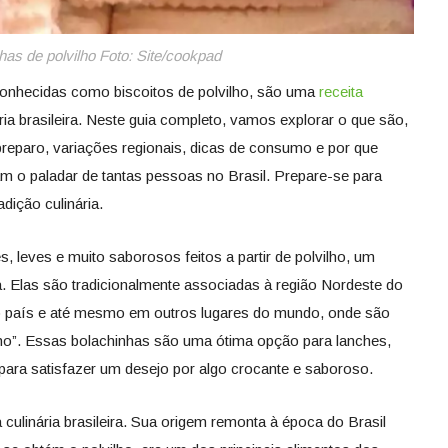
has de polvilho Foto: Site/cookpad
onhecidas como biscoitos de polvilho, são uma
receita
ária brasileira. Neste guia completo, vamos explorar o que são,
, preparo, variações regionais, dicas de consumo e por que
m o paladar de tantas pessoas no Brasil. Prepare-se para
dição culinária.
, leves e muito saborosos feitos a partir de polvilho, um
eira. Elas são tradicionalmente associadas à região Nordeste do
o país e até mesmo em outros lugares do mundo, onde são
lho”. Essas bolachinhas são uma ótima opção para lanches,
ra satisfazer um desejo por algo crocante e saboroso.
culinária brasileira. Sua origem remonta à época do Brasil