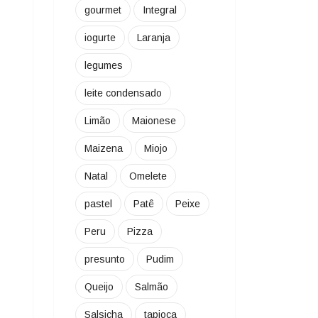
gourmet
Integral
iogurte
Laranja
legumes
leite condensado
Limão
Maionese
Maizena
Miojo
Natal
Omelete
pastel
Patê
Peixe
Peru
Pizza
presunto
Pudim
Queijo
Salmão
Salsicha
tapioca