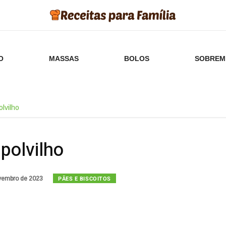
O
MASSAS
BOLOS
SOBREM
lvilho
polvilho
PÃES E BISCOITOS
vembro de 2023