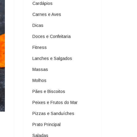
Cardápios
Carnes e Aves
Dicas
Doces e Confeitaria
Fitness
Lanches e Salgados
Massas
Molhos
Pães e Biscoitos
Peixes e Frutos do Mar
Pizzas e Sanduíches
Arroz Branco Classico
Prato Principal
20 de junho de 2023
Saladas