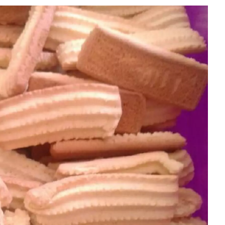
pp
est
are