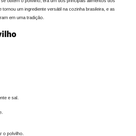
se obtém o polvilho, era um dos principais alimentos dos
tornou um ingrediente versátil na cozinha brasileira, e as
aram em uma tradição.
vilho
nte e sal.
e.
 o polvilho.