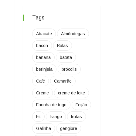
Tags
Abacate
Almôndegas
bacon
Balas
banana
batata
berinjela
brócolis
Café
Camarão
Creme
creme de leite
Farinha de trigo
Feijão
Fit
frango
frutas
Galinha
gengibre