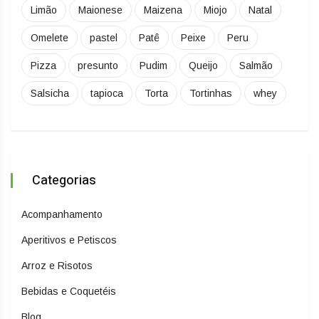
Limão
Maionese
Maizena
Miojo
Natal
Omelete
pastel
Patê
Peixe
Peru
Pizza
presunto
Pudim
Queijo
Salmão
Salsicha
tapioca
Torta
Tortinhas
whey
Categorias
Acompanhamento
Aperitivos e Petiscos
Arroz e Risotos
Bebidas e Coquetéis
Blog