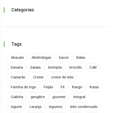
Categorias
Tags
Abacate
Almôndegas
bacon
Balas
banana
batata
berinjela
brócolis
Café
Camarão
Creme
creme de leite
Farinha de trigo
Feijão
Fit
frango
frutas
Galinha
gengibre
gourmet
Integral
iogurte
Laranja
legumes
leite condensado