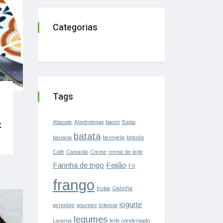
Categorias
Tags
o
Abacate
Almôndegas
bacon
Balas
batata
banana
berinjela
brócolis
Café
Camarão
Creme
creme de leite
Farinha de trigo
Feijão
Fit
frango
frutas
Galinha
iogurte
gengibre
gourmet
Integral
legumes
Laranja
leite condensado