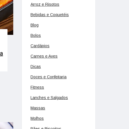
Arroz e Risotos
Bebidas e Coquetéis
Blog
Bolos
Cardápios
ra
Carnes e Aves
Dicas
Doces e Confeitaria
Fitness
Lanches e Salgados
Massas
Molhos
Pães e Biscoitos