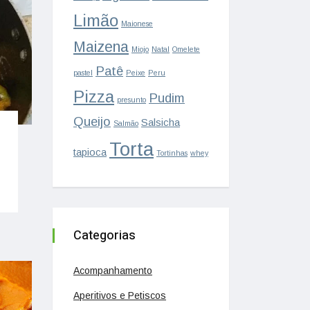
Limão
Maionese
Maizena
Miojo
Natal
Omelete
Patê
pastel
Peixe
Peru
Pizza
Pudim
presunto
Queijo
Salsicha
Salmão
Torta
tapioca
Tortinhas
whey
Categorias
Acompanhamento
Aperitivos e Petiscos