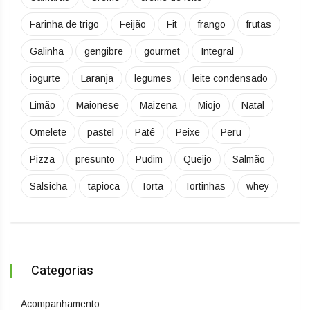
Farinha de trigo
Feijão
Fit
frango
frutas
Galinha
gengibre
gourmet
Integral
iogurte
Laranja
legumes
leite condensado
Limão
Maionese
Maizena
Miojo
Natal
Omelete
pastel
Patê
Peixe
Peru
Pizza
presunto
Pudim
Queijo
Salmão
Salsicha
tapioca
Torta
Tortinhas
whey
Categorias
Acompanhamento