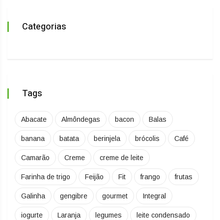
Categorias
Tags
Abacate
Almôndegas
bacon
Balas
banana
batata
berinjela
brócolis
Café
Camarão
Creme
creme de leite
Farinha de trigo
Feijão
Fit
frango
frutas
Galinha
gengibre
gourmet
Integral
iogurte
Laranja
legumes
leite condensado