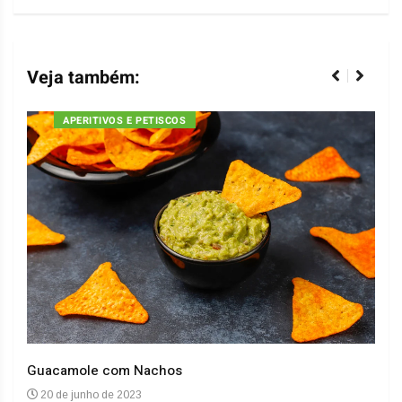
Veja também:
APERITIVOS E PETISCOS
Guacamole com Nachos
Arro
20 de junho de 2023
20