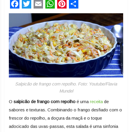
Facebook
Twitter
Email
WhatsApp
Pinterest
Share
Salpicão de frango com repolho. Foto: Youtube/Flavia
Mundel
O
salpicão de frango com repolho
é uma
receita
de
sabores e texturas. Combinando o frango desfiado com o
frescor do repolho, a doçura da maçã e o toque
adocicado das uvas-passas, esta salada é uma sinfonia