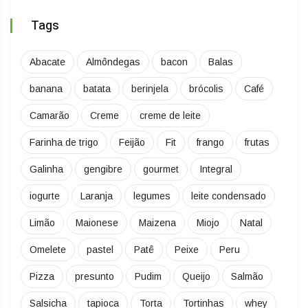
Tags
Abacate
Almôndegas
bacon
Balas
banana
batata
berinjela
brócolis
Café
Camarão
Creme
creme de leite
Farinha de trigo
Feijão
Fit
frango
frutas
Galinha
gengibre
gourmet
Integral
iogurte
Laranja
legumes
leite condensado
Limão
Maionese
Maizena
Miojo
Natal
Omelete
pastel
Patê
Peixe
Peru
Pizza
presunto
Pudim
Queijo
Salmão
Salsicha
tapioca
Torta
Tortinhas
whey