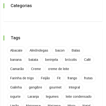
Categorias
Tags
Abacate
Almôndegas
bacon
Balas
banana
batata
berinjela
brócolis
Café
Camarão
Creme
creme de leite
Farinha de trigo
Feijão
Fit
frango
frutas
Galinha
gengibre
gourmet
Integral
iogurte
Laranja
legumes
leite condensado
Limão
Maionese
Maizena
Miojo
Natal