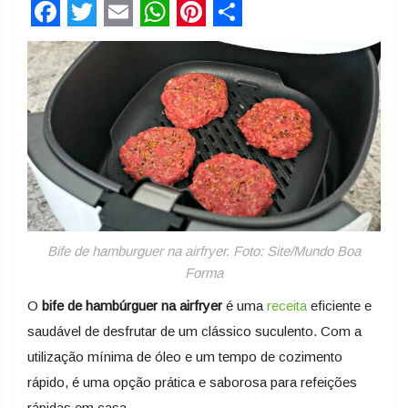
Facebook
Twitter
Email
WhatsApp
Pinterest
Share
Bife de hamburguer na airfryer. Foto: Site/Mundo Boa
Forma
O
bife de hambúrguer na airfryer
é uma
receita
eficiente e
saudável de desfrutar de um clássico suculento. Com a
utilização mínima de óleo e um tempo de cozimento
rápido, é uma opção prática e saborosa para refeições
rápidas em casa.