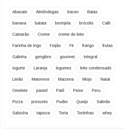
Abacate
Almôndegas
bacon
Balas
banana
batata
berinjela
brócolis
Café
Camarão
Creme
creme de leite
Farinha de trigo
Feijão
Fit
frango
frutas
Galinha
gengibre
gourmet
Integral
iogurte
Laranja
legumes
leite condensado
Limão
Maionese
Maizena
Miojo
Natal
Omelete
pastel
Patê
Peixe
Peru
Pizza
presunto
Pudim
Queijo
Salmão
Salsicha
tapioca
Torta
Tortinhas
whey