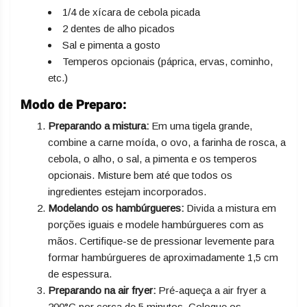
1/4 de xícara de cebola picada
2 dentes de alho picados
Sal e pimenta a gosto
Temperos opcionais (páprica, ervas, cominho,
etc.)
Modo de Preparo:
Preparando a mistura:
Em uma tigela grande,
combine a carne moída, o ovo, a farinha de rosca, a
cebola, o alho, o sal, a pimenta e os temperos
opcionais. Misture bem até que todos os
ingredientes estejam incorporados.
Modelando os hambúrgueres:
Divida a mistura em
porções iguais e modele hambúrgueres com as
mãos. Certifique-se de pressionar levemente para
formar hambúrgueres de aproximadamente 1,5 cm
de espessura.
Preparando na air fryer:
Pré-aqueça a air fryer a
200°C por cerca de 5 minutos. Coloque os