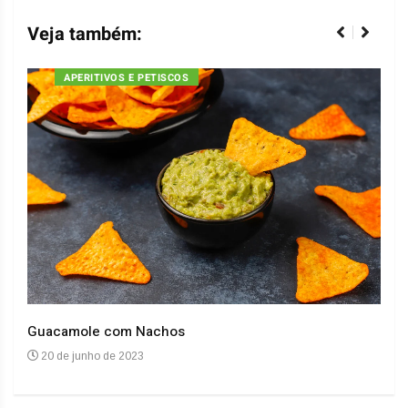
Veja também:
APERITIVOS E PETISCOS
Guacamole com Nachos
Arro
20 de junho de 2023
20