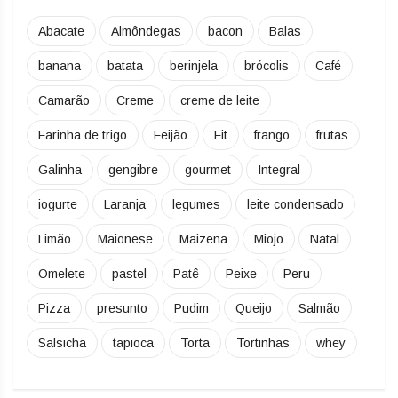
Abacate
Almôndegas
bacon
Balas
banana
batata
berinjela
brócolis
Café
Camarão
Creme
creme de leite
Farinha de trigo
Feijão
Fit
frango
frutas
Galinha
gengibre
gourmet
Integral
iogurte
Laranja
legumes
leite condensado
Limão
Maionese
Maizena
Miojo
Natal
Omelete
pastel
Patê
Peixe
Peru
Pizza
presunto
Pudim
Queijo
Salmão
Salsicha
tapioca
Torta
Tortinhas
whey