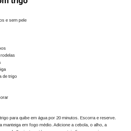
om trigo
os e sem pele
bos
 rodelas
a
iga
 de trigo
corar
trigo para quibe em água por 20 minutos. Escorra e reserve.
a manteiga em fogo médio. Adicione a cebola, o alho, a