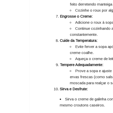
feito derretendo manteiga
Cozinhe o roux por alg
Engrosse o Creme:
Adicione o roux à sop
Continue cozinhando a
constantemente.
Cuide da Temperatura:
Evite ferver a sopa ap
creme coalhe.
Aqueça o creme de leit
Tempere Adequadamente:
Prove a sopa e ajuste
ervas frescas (como sals
moscada para realçar o s
Sirva e Desfrute:
Sirva o creme de galinha co
mesmo croutons caseiros.