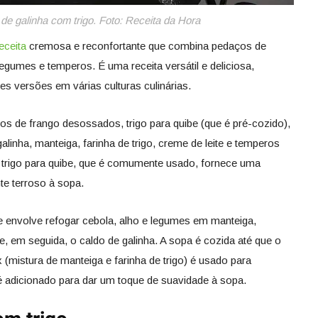
de galinha com trigo. Foto: Receita da Hora
eceita
cremosa e reconfortante que combina pedaços de
, legumes e temperos. É uma receita versátil e deliciosa,
s versões em várias culturas culinárias.
tos de frango desossados, trigo para quibe (que é pré-cozido),
galinha, manteiga, farinha de trigo, creme de leite e temperos
 trigo para quibe, que é comumente usado, fornece uma
te terroso à sopa.
 envolve refogar cebola, alho e legumes em manteiga,
 e, em seguida, o caldo de galinha. A sopa é cozida até que o
 (mistura de manteiga e farinha de trigo) é usado para
é adicionado para dar um toque de suavidade à sopa.