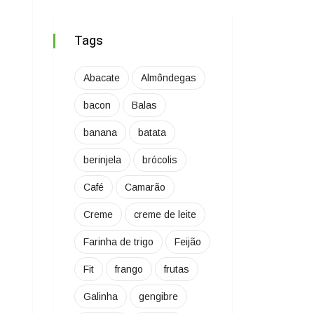
Tags
Abacate
Almôndegas
bacon
Balas
banana
batata
berinjela
brócolis
Café
Camarão
Creme
creme de leite
Farinha de trigo
Feijão
Fit
frango
frutas
Galinha
gengibre