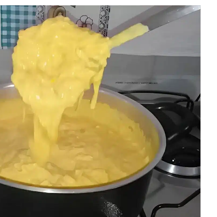
pp
est
are