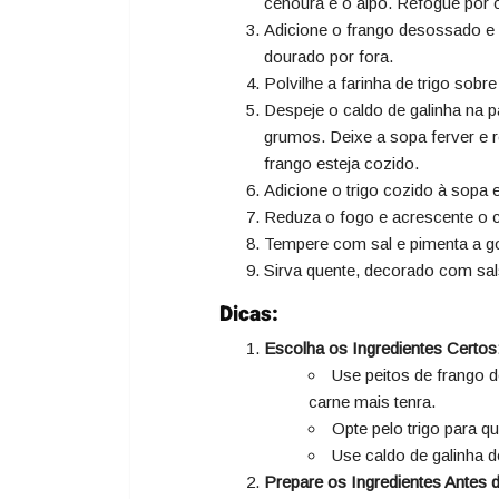
cenoura e o aipo. Refogue por 
Adicione o frango desossado e 
dourado por fora.
Polvilhe a farinha de trigo sob
Despeje o caldo de galinha na 
grumos. Deixe a sopa ferver e 
frango esteja cozido.
Adicione o trigo cozido à sopa 
Reduza o fogo e acrescente o c
Tempere com sal e pimenta a g
Sirva quente, decorado com sal
Dicas:
Escolha os Ingredientes Certos
Use peitos de frango d
carne mais tenra.
Opte pelo trigo para qu
Use caldo de galinha de
Prepare os Ingredientes Antes