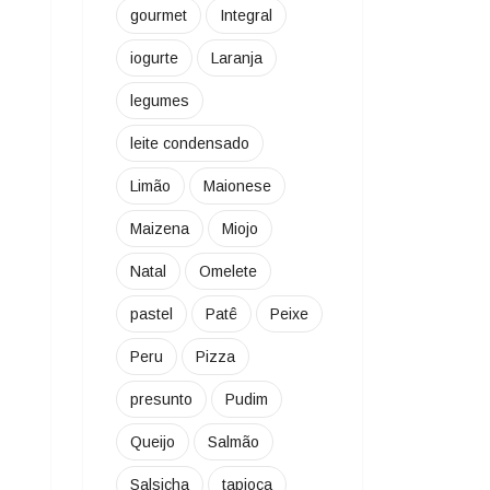
gourmet
Integral
iogurte
Laranja
legumes
leite condensado
Limão
Maionese
Maizena
Miojo
Natal
Omelete
pastel
Patê
Peixe
Peru
Pizza
presunto
Pudim
Queijo
Salmão
Salsicha
tapioca