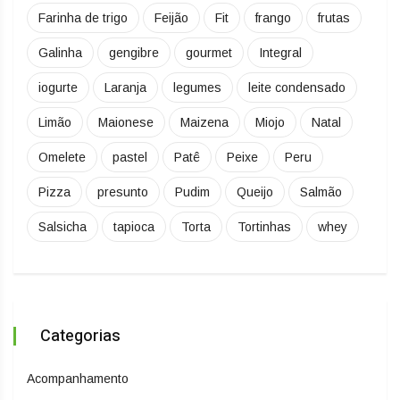
Farinha de trigo
Feijão
Fit
frango
frutas
Galinha
gengibre
gourmet
Integral
iogurte
Laranja
legumes
leite condensado
Limão
Maionese
Maizena
Miojo
Natal
Omelete
pastel
Patê
Peixe
Peru
Pizza
presunto
Pudim
Queijo
Salmão
Salsicha
tapioca
Torta
Tortinhas
whey
Categorias
Acompanhamento