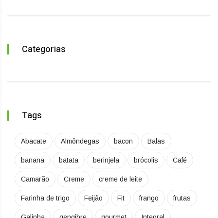
Categorias
Tags
Abacate
Almôndegas
bacon
Balas
banana
batata
berinjela
brócolis
Café
Camarão
Creme
creme de leite
Farinha de trigo
Feijão
Fit
frango
frutas
Galinha
gengibre
gourmet
Integral