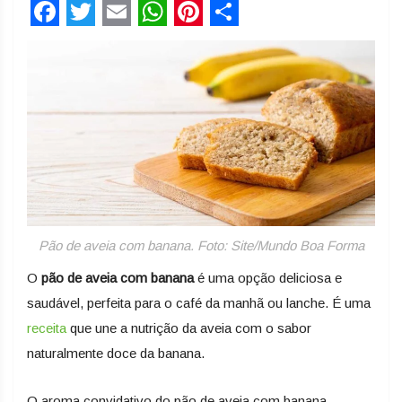
Facebook
Twitter
Email
WhatsApp
Pinterest
Share
Pão de aveia com banana. Foto: Site/Mundo Boa Forma
O
pão de aveia com banana
é uma opção deliciosa e
saudável, perfeita para o café da manhã ou lanche. É uma
receita
que une a nutrição da aveia com o sabor
naturalmente doce da banana.
O aroma convidativo do pão de aveia com banana