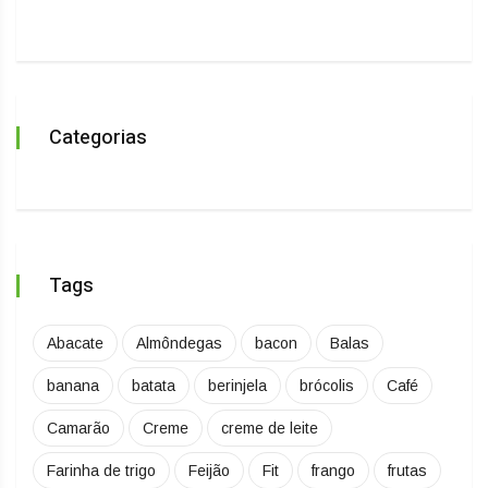
Categorias
Tags
Abacate
Almôndegas
bacon
Balas
banana
batata
berinjela
brócolis
Café
Camarão
Creme
creme de leite
Farinha de trigo
Feijão
Fit
frango
frutas