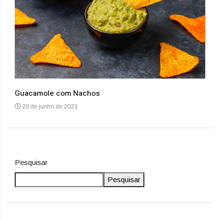
Guacamole com Nachos
Arro
20 de junho de 2023
20
Pesquisar
Pesquisar