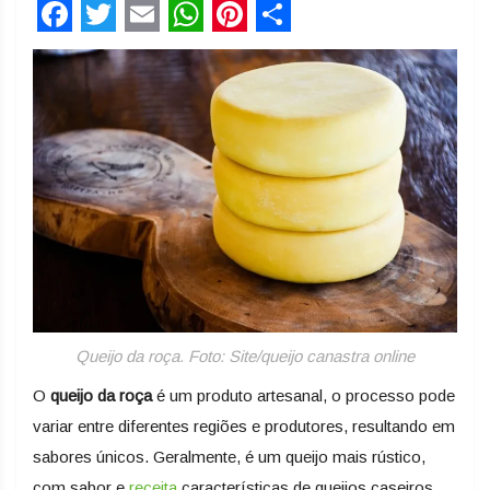
Facebook
Twitter
Email
WhatsApp
Pinterest
Share
Queijo da roça. Foto: Site/queijo canastra online
O
queijo da roça
é um produto artesanal, o processo pode
variar entre diferentes regiões e produtores, resultando em
sabores únicos. Geralmente, é um queijo mais rústico,
com sabor e
receita
características de queijos caseiros,