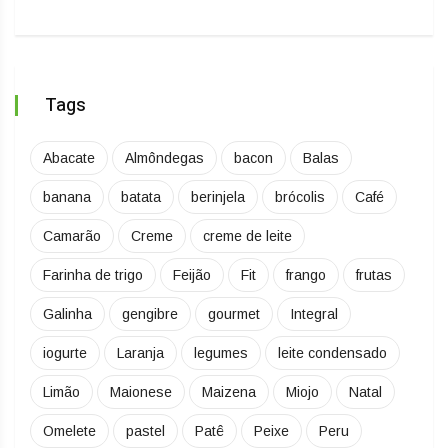
Tags
Abacate
Almôndegas
bacon
Balas
banana
batata
berinjela
brócolis
Café
Camarão
Creme
creme de leite
Farinha de trigo
Feijão
Fit
frango
frutas
Galinha
gengibre
gourmet
Integral
iogurte
Laranja
legumes
leite condensado
Limão
Maionese
Maizena
Miojo
Natal
Omelete
pastel
Patê
Peixe
Peru