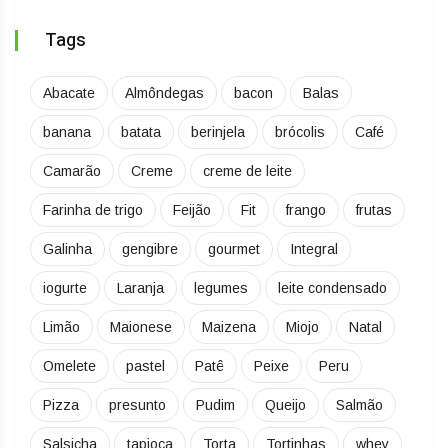
Tags
Abacate
Almôndegas
bacon
Balas
banana
batata
berinjela
brócolis
Café
Camarão
Creme
creme de leite
Farinha de trigo
Feijão
Fit
frango
frutas
Galinha
gengibre
gourmet
Integral
iogurte
Laranja
legumes
leite condensado
Limão
Maionese
Maizena
Miojo
Natal
Omelete
pastel
Patê
Peixe
Peru
Pizza
presunto
Pudim
Queijo
Salmão
Salsicha
tapioca
Torta
Tortinhas
whey