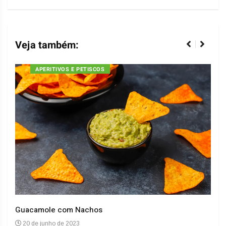
Veja também:
APERITIVOS E PETISCOS
Guacamole com Nachos
Arro
20 de junho de 2023
20