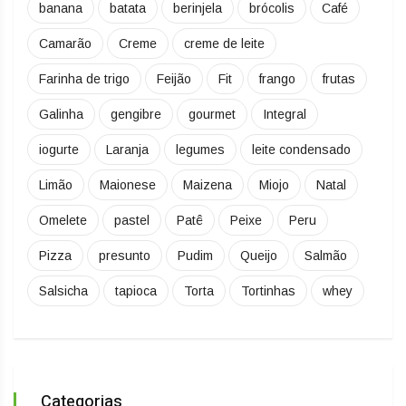
banana
batata
berinjela
brócolis
Café
Camarão
Creme
creme de leite
Farinha de trigo
Feijão
Fit
frango
frutas
Galinha
gengibre
gourmet
Integral
iogurte
Laranja
legumes
leite condensado
Limão
Maionese
Maizena
Miojo
Natal
Omelete
pastel
Patê
Peixe
Peru
Pizza
presunto
Pudim
Queijo
Salmão
Salsicha
tapioca
Torta
Tortinhas
whey
Categorias