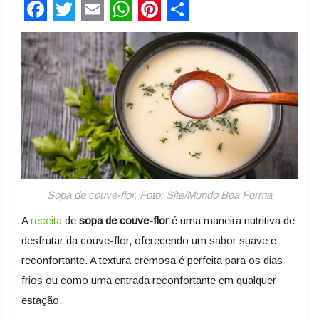
Facebook
Twitter
Email
WhatsApp
Pinterest
Share
Sopa de couve-flor. Foto: Site/Mundo Boa Forma
A
receita
de
sopa de couve-flor
é uma maneira nutritiva de
desfrutar da couve-flor, oferecendo um sabor suave e
reconfortante. A textura cremosa é perfeita para os dias
frios ou como uma entrada reconfortante em qualquer
estação.