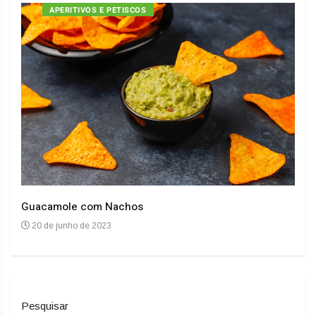
APERITIVOS E PETISCOS
Guacamole com Nachos
Arro
20 de junho de 2023
20
Pesquisar