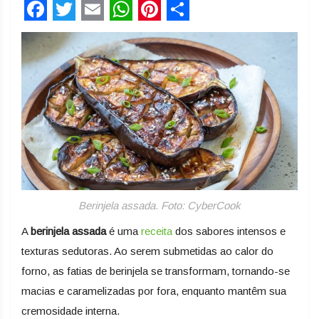
Facebook
Twitter
Email
WhatsApp
Pinterest
Share
Berinjela assada. Foto: CyberCook
A
berinjela assada
é uma
receita
dos sabores intensos e
texturas sedutoras. Ao serem submetidas ao calor do
forno, as fatias de berinjela se transformam, tornando-se
macias e caramelizadas por fora, enquanto mantêm sua
cremosidade interna.