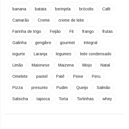
banana
batata
berinjela
brócolis
Café
Camarão
Creme
creme de leite
Farinha de trigo
Feijão
Fit
frango
frutas
Galinha
gengibre
gourmet
Integral
iogurte
Laranja
legumes
leite condensado
Limão
Maionese
Maizena
Miojo
Natal
Omelete
pastel
Patê
Peixe
Peru
Pizza
presunto
Pudim
Queijo
Salmão
Salsicha
tapioca
Torta
Tortinhas
whey