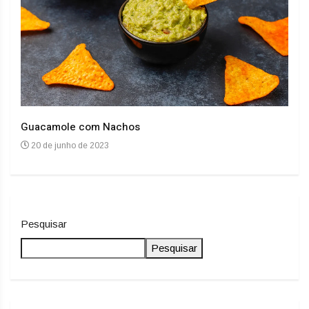
Guacamole com Nachos
Arro
20 de junho de 2023
20
Pesquisar
Pesquisar