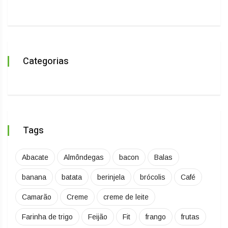
Categorias
Tags
Abacate
Almôndegas
bacon
Balas
banana
batata
berinjela
brócolis
Café
Camarão
Creme
creme de leite
Farinha de trigo
Feijão
Fit
frango
frutas