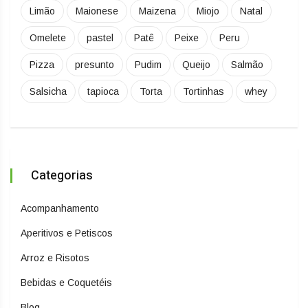
Limão
Maionese
Maizena
Miojo
Natal
Omelete
pastel
Patê
Peixe
Peru
Pizza
presunto
Pudim
Queijo
Salmão
Salsicha
tapioca
Torta
Tortinhas
whey
Categorias
Acompanhamento
Aperitivos e Petiscos
Arroz e Risotos
Bebidas e Coquetéis
Blog