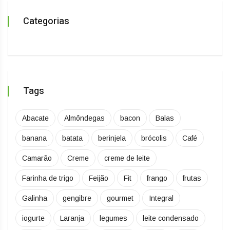
Categorias
Tags
Abacate
Almôndegas
bacon
Balas
banana
batata
berinjela
brócolis
Café
Camarão
Creme
creme de leite
Farinha de trigo
Feijão
Fit
frango
frutas
Galinha
gengibre
gourmet
Integral
iogurte
Laranja
legumes
leite condensado