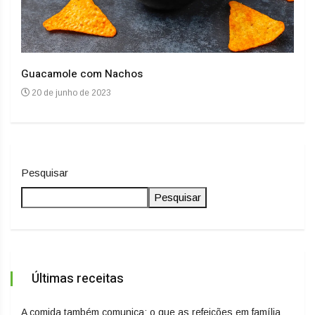
Guacamole com Nachos
Arro
20 de junho de 2023
20
Pesquisar
Pesquisar
Últimas receitas
A comida também comunica: o que as refeições em família