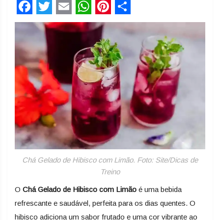
Facebook
Twitter
Email
WhatsApp
Pinterest
Share
Chá Gelado de Hibisco com Limão. Foto: Site/Dicas de
Treino
O
Chá Gelado de Hibisco com Limão
é uma bebida
refrescante e saudável, perfeita para os dias quentes. O
hibisco adiciona um sabor frutado e uma cor vibrante ao