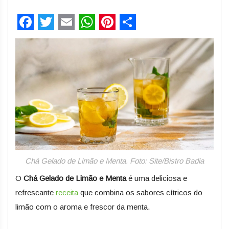
Facebook
Twitter
Email
WhatsApp
Pinterest
Share
Chá Gelado de Limão e Menta. Foto: Site/Bistro Badia
O
Chá Gelado de Limão e Menta
é uma deliciosa e
refrescante
receita
que combina os sabores cítricos do
limão com o aroma e frescor da menta.