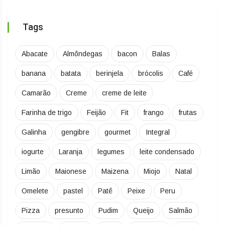
Tags
Abacate
Almôndegas
bacon
Balas
banana
batata
berinjela
brócolis
Café
Camarão
Creme
creme de leite
Farinha de trigo
Feijão
Fit
frango
frutas
Galinha
gengibre
gourmet
Integral
iogurte
Laranja
legumes
leite condensado
Limão
Maionese
Maizena
Miojo
Natal
Omelete
pastel
Patê
Peixe
Peru
Pizza
presunto
Pudim
Queijo
Salmão