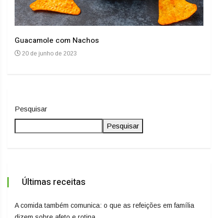
Guacamole com Nachos
Arro
20 de junho de 2023
20
Pesquisar
Pesquisar
Últimas receitas
A comida também comunica: o que as refeições em família
dizem sobre afeto e rotina