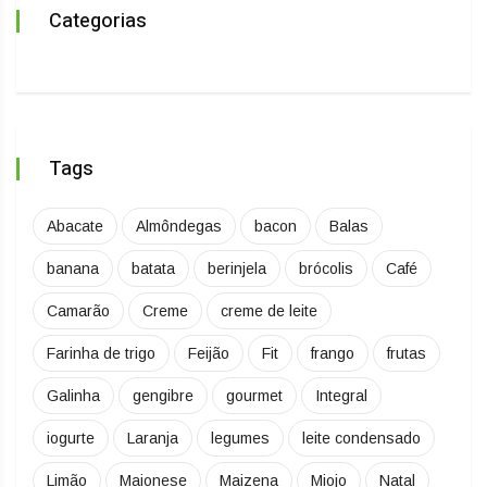
Categorias
Tags
Abacate
Almôndegas
bacon
Balas
banana
batata
berinjela
brócolis
Café
Camarão
Creme
creme de leite
Farinha de trigo
Feijão
Fit
frango
frutas
Galinha
gengibre
gourmet
Integral
iogurte
Laranja
legumes
leite condensado
Limão
Maionese
Maizena
Miojo
Natal