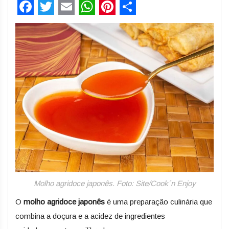
Facebook
Twitter
Email
WhatsApp
Pinterest
Share
Molho agridoce japonês. Foto: Site/Cook´n Enjoy
O
molho agridoce japonês
é uma preparação culinária que
combina a doçura e a acidez de ingredientes