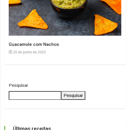
Guacamole com Nachos
Arro
20 de junho de 2023
20
Pesquisar
Pesquisar
Últimas receitas