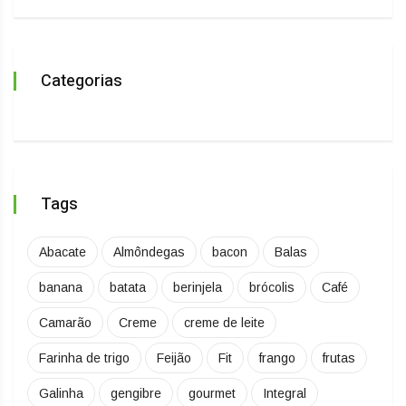
Categorias
Tags
Abacate
Almôndegas
bacon
Balas
banana
batata
berinjela
brócolis
Café
Camarão
Creme
creme de leite
Farinha de trigo
Feijão
Fit
frango
frutas
Galinha
gengibre
gourmet
Integral