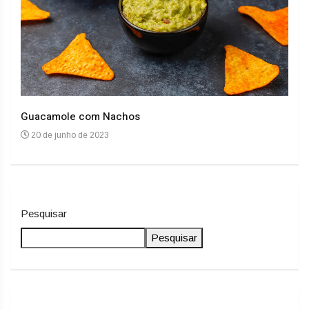
Guacamole com Nachos
Arro
20 de junho de 2023
20
Pesquisar
Pesquisar