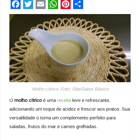
Facebook
Twitter
Email
WhatsApp
Pinterest
Share
Molho cítrico. Foto: Site/Sabor Básico
O
molho cítrico
é uma
receita
leve e refrescante,
adicionando um toque de acidez e frescor aos pratos. Sua
versatilidade o torna um complemento perfeito para
saladas, frutos do mar e carnes grelhadas.