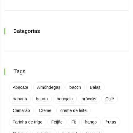
Categorias
Tags
Abacate
Almôndegas
bacon
Balas
banana
batata
berinjela
brócolis
Café
Camarão
Creme
creme de leite
Farinha de trigo
Feijão
Fit
frango
frutas