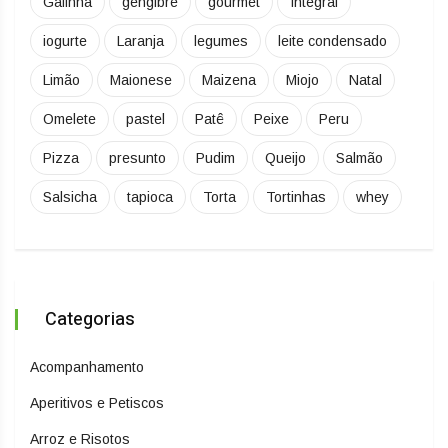
Galinha
gengibre
gourmet
Integral
iogurte
Laranja
legumes
leite condensado
Limão
Maionese
Maizena
Miojo
Natal
Omelete
pastel
Patê
Peixe
Peru
Pizza
presunto
Pudim
Queijo
Salmão
Salsicha
tapioca
Torta
Tortinhas
whey
Categorias
Acompanhamento
Aperitivos e Petiscos
Arroz e Risotos