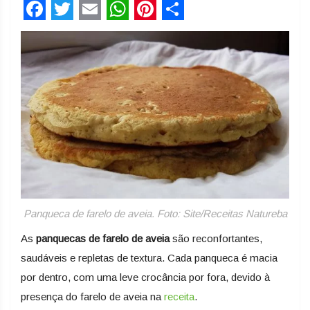
Facebook
Twitter
Email
WhatsApp
Pinterest
Share
Panqueca de farelo de aveia. Foto: Site/Receitas Natureba
As
panquecas de farelo de aveia
são reconfortantes,
saudáveis e repletas de textura. Cada panqueca é macia
por dentro, com uma leve crocância por fora, devido à
presença do farelo de aveia na
receita
.