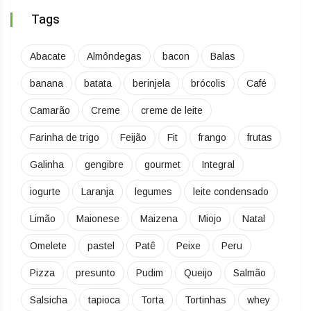
Tags
Abacate
Almôndegas
bacon
Balas
banana
batata
berinjela
brócolis
Café
Camarão
Creme
creme de leite
Farinha de trigo
Feijão
Fit
frango
frutas
Galinha
gengibre
gourmet
Integral
iogurte
Laranja
legumes
leite condensado
Limão
Maionese
Maizena
Miojo
Natal
Omelete
pastel
Patê
Peixe
Peru
Pizza
presunto
Pudim
Queijo
Salmão
Salsicha
tapioca
Torta
Tortinhas
whey