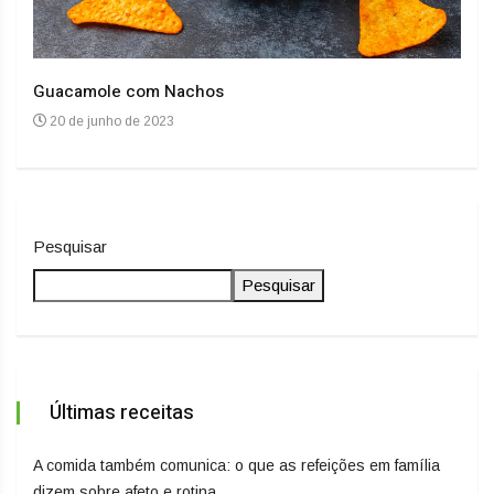
Guacamole com Nachos
Arro
20 de junho de 2023
20
Pesquisar
Pesquisar
Últimas receitas
A comida também comunica: o que as refeições em família
dizem sobre afeto e rotina