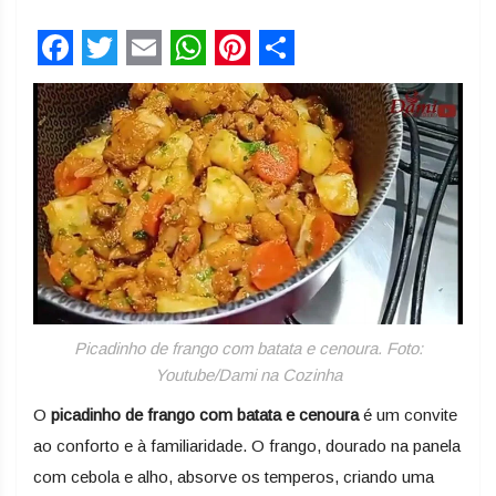
Facebook
Twitter
Email
WhatsApp
Pinterest
Share
Picadinho de frango com batata e cenoura. Foto:
Youtube/Dami na Cozinha
O
picadinho de frango com batata e cenoura
é um convite
ao conforto e à familiaridade. O frango, dourado na panela
com cebola e alho, absorve os temperos, criando uma