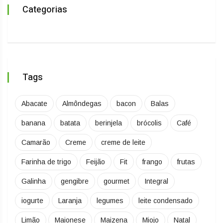
Categorias
Tags
Abacate
Almôndegas
bacon
Balas
banana
batata
berinjela
brócolis
Café
Camarão
Creme
creme de leite
Farinha de trigo
Feijão
Fit
frango
frutas
Galinha
gengibre
gourmet
Integral
iogurte
Laranja
legumes
leite condensado
Limão
Maionese
Maizena
Miojo
Natal