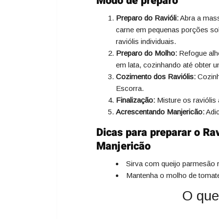
Modo de preparo
Preparo do Ravióli:
Abra a massa
carne em pequenas porções so
raviólis individuais.
Preparo do Molho:
Refogue alho
em lata, cozinhando até obter
Cozimento dos Raviólis:
Cozinhe
Escorra.
Finalização:
Misture os ravióli
Acrescentando Manjericão:
Adic
Dicas para preparar o Ra
Manjericão
Sirva com queijo parmesão r
Mantenha o molho de tomate 
O que