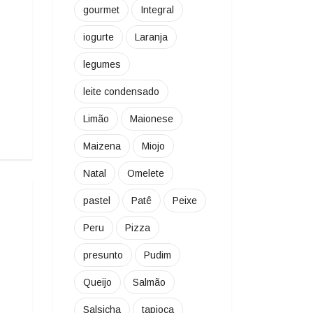
gourmet
Integral
iogurte
Laranja
legumes
leite condensado
Limão
Maionese
Maizena
Miojo
Natal
Omelete
pastel
Patê
Peixe
Peru
Pizza
presunto
Pudim
Queijo
Salmão
Salsicha
tapioca