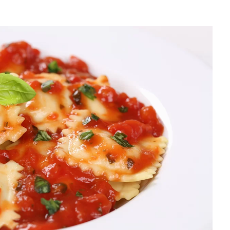
pp
est
are