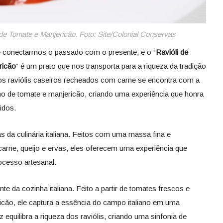
de Tomate e Manjericão. Foto: Site/Colonial Conservas
 conectarmos o passado com o presente, e o “
Ravióli de
ricão
” é um prato que nos transporta para a riqueza da tradição
 dos raviólis caseiros recheados com carne se encontra com a
lho de tomate e manjericão, criando uma experiência que honra
tidos.
 da culinária italiana. Feitos com uma massa fina e
ne, queijo e ervas, eles oferecem uma experiência que
ocesso artesanal.
e da cozinha italiana. Feito a partir de tomates frescos e
cão, ele captura a essência do campo italiano em uma
equilibra a riqueza dos raviólis, criando uma sinfonia de