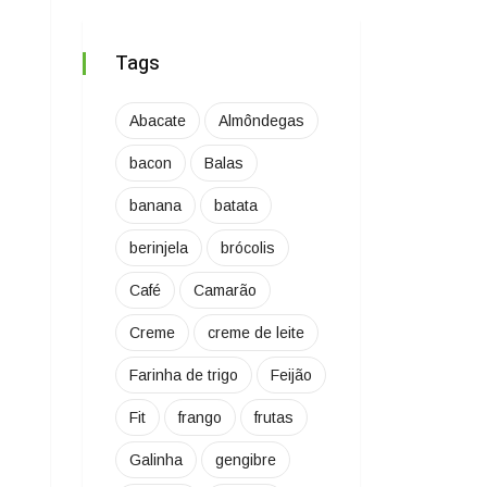
Tags
Abacate
Almôndegas
bacon
Balas
banana
batata
berinjela
brócolis
Café
Camarão
Creme
creme de leite
Farinha de trigo
Feijão
Fit
frango
frutas
Galinha
gengibre