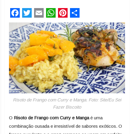
Facebook
Twitter
Email
WhatsApp
Pinterest
Share
Risoto de Frango com Curry e Manga. Foto: Site/Eu Sei
Fazer Biscoito
O
Risoto de Frango com Curry e Manga
é uma
combinação ousada e irresistível de sabores exóticos. O