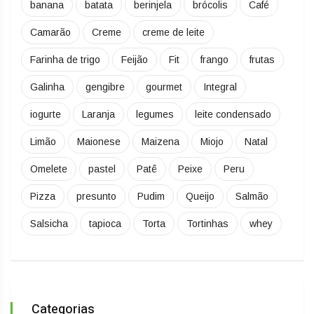
banana
batata
berinjela
brócolis
Café
Camarão
Creme
creme de leite
Farinha de trigo
Feijão
Fit
frango
frutas
Galinha
gengibre
gourmet
Integral
iogurte
Laranja
legumes
leite condensado
Limão
Maionese
Maizena
Miojo
Natal
Omelete
pastel
Patê
Peixe
Peru
Pizza
presunto
Pudim
Queijo
Salmão
Salsicha
tapioca
Torta
Tortinhas
whey
Categorias