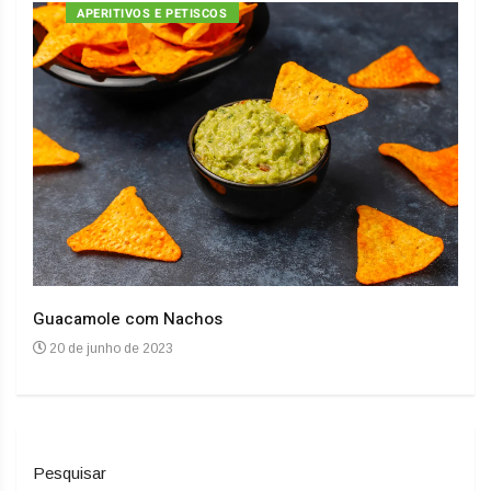
APERITIVOS E PETISCOS
Guacamole com Nachos
Arro
20 de junho de 2023
20
Pesquisar