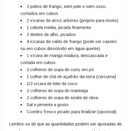
2 peitos de frango, sem pele e sem osso,
cortados em cubos
2 xícaras de arroz arbóreo (próprio para risoto)
1 cebola média, picada finamente
2 dentes de alho, picados
4 xícaras de caldo de frango (pode ser caseiro
ou em cubos dissolvido em água quente)
1 xícara de manga madura, descascada e
cortada em cubos
2 colheres de sopa de curry em pó
1 colher de chá de açafrão-da-terra (cúrcuma)
1/2 xícara de leite de coco
2 colheres de sopa de manteiga
2 colheres de sopa de azeite de oliva
Sal e pimenta a gosto
Coentro fresco picado para finalizar (opcional)
Lembre-se de que as quantidades podem ser ajustadas de