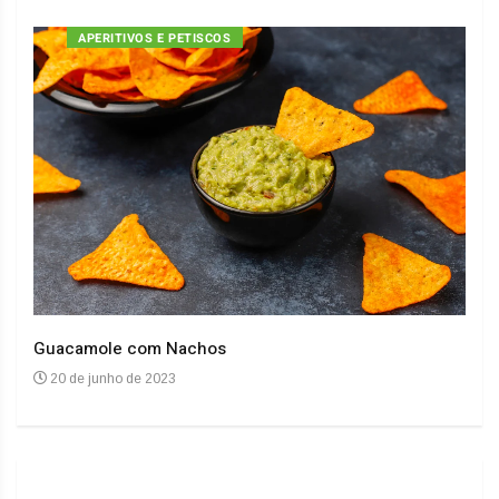
APERITIVOS E PETISCOS
Guacamole com Nachos
Arro
20 de junho de 2023
20