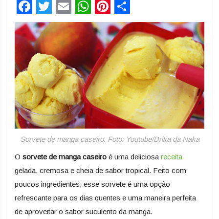
Facebook
Twitter
Email
WhatsApp
Pinterest
Share
Sorvete de manga caseiro. Foto: Youtube/Drika da Naka
O
sorvete de manga caseiro
é uma deliciosa
receita
gelada, cremosa e cheia de sabor tropical. Feito com
poucos ingredientes, esse sorvete é uma opção
refrescante para os dias quentes e uma maneira perfeita
de aproveitar o sabor suculento da manga.