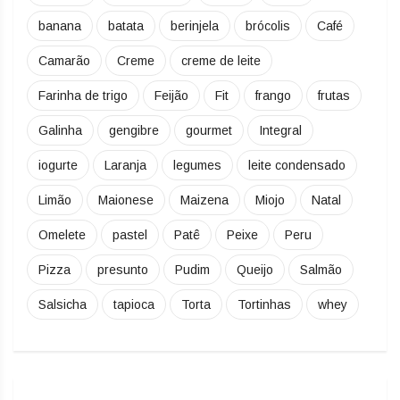
banana
batata
berinjela
brócolis
Café
Camarão
Creme
creme de leite
Farinha de trigo
Feijão
Fit
frango
frutas
Galinha
gengibre
gourmet
Integral
iogurte
Laranja
legumes
leite condensado
Limão
Maionese
Maizena
Miojo
Natal
Omelete
pastel
Patê
Peixe
Peru
Pizza
presunto
Pudim
Queijo
Salmão
Salsicha
tapioca
Torta
Tortinhas
whey