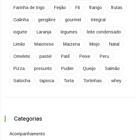
Farinha de trigo
Feijão
Fit
frango
frutas
Galinha
gengibre
gourmet
Integral
iogurte
Laranja
legumes
leite condensado
Limão
Maionese
Maizena
Miojo
Natal
Omelete
pastel
Patê
Peixe
Peru
Pizza
presunto
Pudim
Queijo
Salmão
Salsicha
tapioca
Torta
Tortinhas
whey
Categorias
Acompanhamento