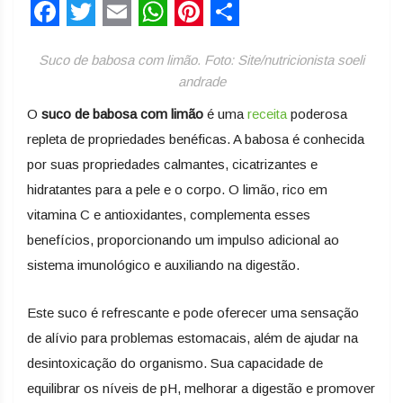
Facebook
Twitter
Email
WhatsApp
Pinterest
Share
Suco de babosa com limão. Foto: Site/nutricionista soeli
andrade
O
suco de babosa com limão
é uma
receita
poderosa
repleta de propriedades benéficas. A babosa é conhecida
por suas propriedades calmantes, cicatrizantes e
hidratantes para a pele e o corpo. O limão, rico em
vitamina C e antioxidantes, complementa esses
benefícios, proporcionando um impulso adicional ao
sistema imunológico e auxiliando na digestão.
Este suco é refrescante e pode oferecer uma sensação
de alívio para problemas estomacais, além de ajudar na
desintoxicação do organismo. Sua capacidade de
equilibrar os níveis de pH, melhorar a digestão e promover