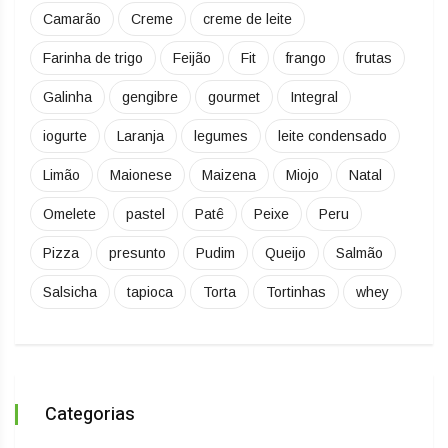
Camarão
Creme
creme de leite
Farinha de trigo
Feijão
Fit
frango
frutas
Galinha
gengibre
gourmet
Integral
iogurte
Laranja
legumes
leite condensado
Limão
Maionese
Maizena
Miojo
Natal
Omelete
pastel
Patê
Peixe
Peru
Pizza
presunto
Pudim
Queijo
Salmão
Salsicha
tapioca
Torta
Tortinhas
whey
Categorias