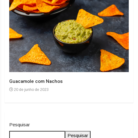
Guacamole com Nachos
Arro
20 de junho de 2023
20
Pesquisar
Pesquisar