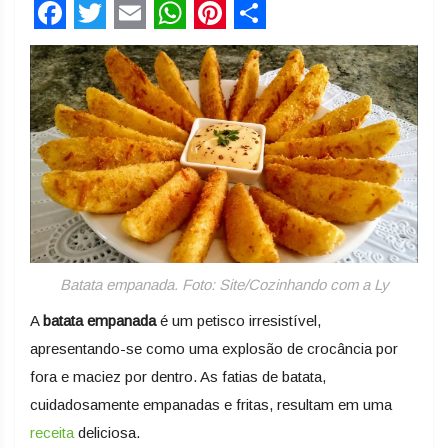
Facebook
Twitter
Email
WhatsApp
Pinterest
Share
Batata empanada. Foto: Site/Cozinhando com a Ly
A
batata empanada
é um petisco irresistível,
apresentando-se como uma explosão de crocância por
fora e maciez por dentro. As fatias de batata,
cuidadosamente empanadas e fritas, resultam em uma
receita
deliciosa.