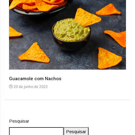
Guacamole com Nachos
Arro
20 de junho de 2023
20
Pesquisar
Pesquisar