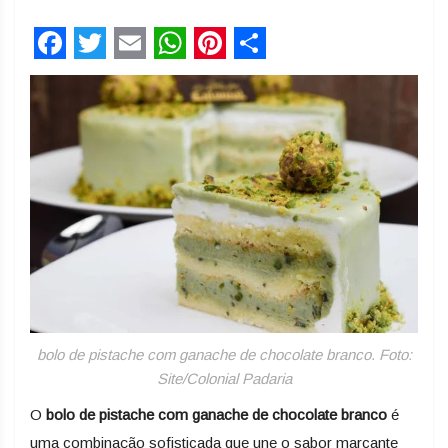
Facebook
Twitter
Email
WhatsApp
Pinterest
Share
bolo de pistache com ganache de chocolate branco. Foto:
Site/Colonial Padaria
O
bolo de pistache com ganache de chocolate branco
é
uma combinação sofisticada que une o sabor marcante