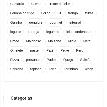
Camarão
Creme
creme de leite
Farinha de trigo
Feijão
Fit
frango
frutas
Galinha
gengibre
gourmet
Integral
iogurte
Laranja
legumes
leite condensado
Limão
Maionese
Maizena
Miojo
Natal
Omelete
pastel
Patê
Peixe
Peru
Pizza
presunto
Pudim
Queijo
Salmão
Salsicha
tapioca
Torta
Tortinhas
whey
Categorias