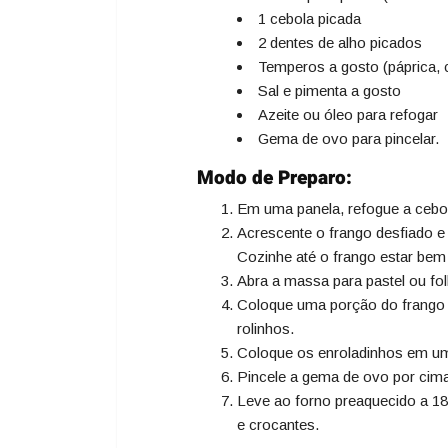
1 cebola picada
2 dentes de alho picados
Temperos a gosto (páprica,
Sal e pimenta a gosto
Azeite ou óleo para refogar
Gema de ovo para pincelar.
Modo de Preparo:
Em uma panela, refogue a cebol
Acrescente o frango desfiado e
Cozinhe até o frango estar bem
Abra a massa para pastel ou fo
Coloque uma porção do frango
rolinhos.
Coloque os enroladinhos em um
Pincele a gema de ovo por cima
Leve ao forno preaquecido a 18
e crocantes.