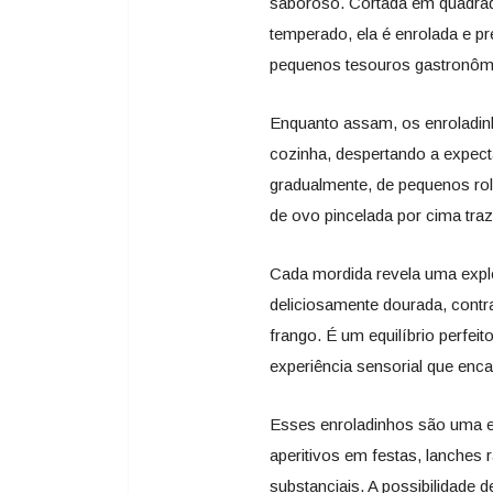
saboroso. Cortada em quadra
temperado, ela é enrolada e p
pequenos tesouros gastronôm
Enquanto assam, os enroladinh
cozinha, despertando a expect
gradualmente, de pequenos ro
de ovo pincelada por cima traz
Cada mordida revela uma expl
deliciosamente dourada, cont
frango. É um equilíbrio perfei
experiência sensorial que enca
Esses enroladinhos são uma e
aperitivos em festas, lanche
substanciais. A possibilidade d