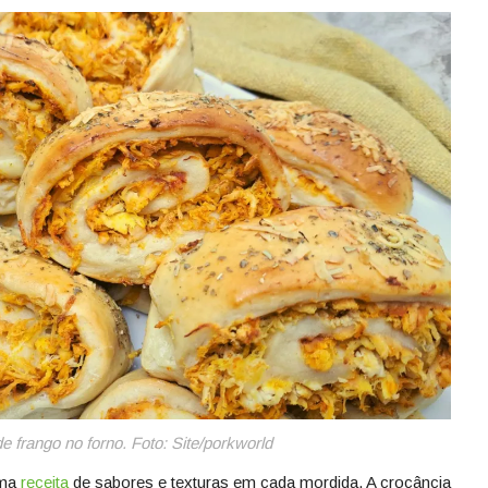
pp
est
are
e frango no forno. Foto: Site/porkworld
ma
receita
de sabores e texturas em cada mordida. A crocância