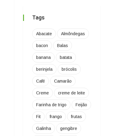
Tags
Abacate
Almôndegas
bacon
Balas
banana
batata
berinjela
brócolis
Café
Camarão
Creme
creme de leite
Farinha de trigo
Feijão
Fit
frango
frutas
Galinha
gengibre