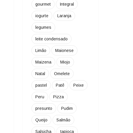
gourmet
Integral
iogurte
Laranja
legumes
leite condensado
Limão
Maionese
Maizena
Miojo
Natal
Omelete
pastel
Patê
Peixe
Peru
Pizza
presunto
Pudim
Queijo
Salmão
Salsicha
tapioca