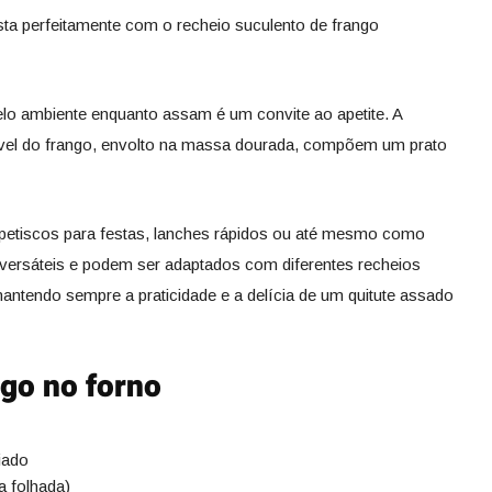
sta perfeitamente com o recheio suculento de frango
elo ambiente enquanto assam é um convite ao apetite. A
dível do frango, envolto na massa dourada, compõem um prato
petiscos para festas, lanches rápidos ou até mesmo como
ersáteis e podem ser adaptados com diferentes recheios
mantendo sempre a praticidade e a delícia de um quitute assado
ngo no forno
iado
a folhada)