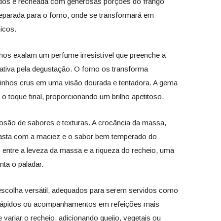
dos e recheada com generosas porções do frango
reparada para o forno, onde se transformará em
icos.
os exalam um perfume irresistível que preenche a
ativa pela degustação. O forno os transforma
linhos crus em uma visão dourada e tentadora. A gema
 o toque final, proporcionando um brilho apetitoso.
osão de sabores e texturas. A crocância da massa,
rasta com a maciez e o sabor bem temperado do
to entre a leveza da massa e a riqueza do recheio, uma
nta o paladar.
scolha versátil, adequados para serem servidos como
s rápidos ou acompanhamentos em refeições mais
e variar o recheio, adicionando queijo, vegetais ou