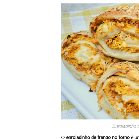
Facebook
Twitter
Email
WhatsA
Pinter
Sh
Enroladinho d
O
enroladinho de frango no forno
é u