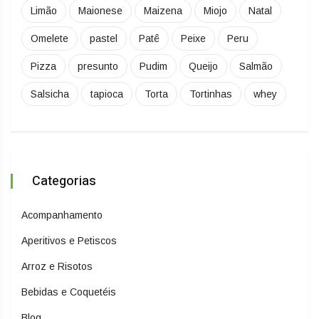
Limão
Maionese
Maizena
Miojo
Natal
Omelete
pastel
Patê
Peixe
Peru
Pizza
presunto
Pudim
Queijo
Salmão
Salsicha
tapioca
Torta
Tortinhas
whey
Categorias
Acompanhamento
Aperitivos e Petiscos
Arroz e Risotos
Bebidas e Coquetéis
Blog