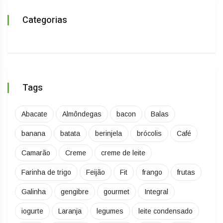
Categorias
Tags
Abacate
Almôndegas
bacon
Balas
banana
batata
berinjela
brócolis
Café
Camarão
Creme
creme de leite
Farinha de trigo
Feijão
Fit
frango
frutas
Galinha
gengibre
gourmet
Integral
iogurte
Laranja
legumes
leite condensado