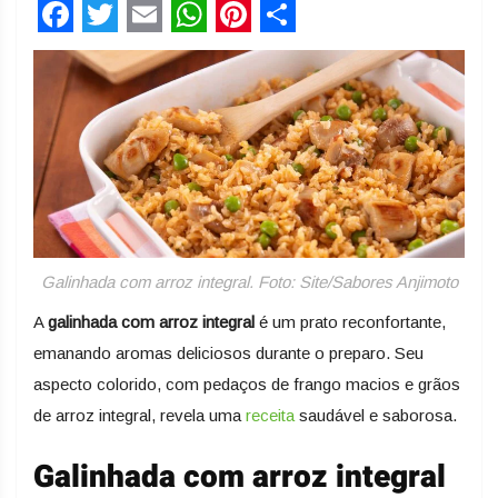
Facebook
Twitter
Email
WhatsApp
Pinterest
Share
Galinhada com arroz integral. Foto: Site/Sabores Anjimoto
A
galinhada com arroz integral
é um prato reconfortante,
emanando aromas deliciosos durante o preparo. Seu
aspecto colorido, com pedaços de frango macios e grãos
de arroz integral, revela uma
receita
saudável e saborosa.
Galinhada com arroz integral