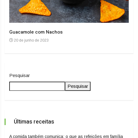
Guacamole com Nachos
Arro
20 de junho de 2023
20
Pesquisar
Pesquisar
Últimas receitas
A comida também comunica: o que as refeições em família