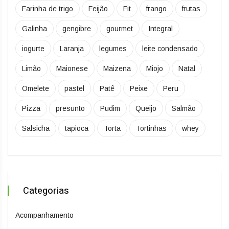
Farinha de trigo
Feijão
Fit
frango
frutas
Galinha
gengibre
gourmet
Integral
iogurte
Laranja
legumes
leite condensado
Limão
Maionese
Maizena
Miojo
Natal
Omelete
pastel
Patê
Peixe
Peru
Pizza
presunto
Pudim
Queijo
Salmão
Salsicha
tapioca
Torta
Tortinhas
whey
Categorias
Acompanhamento