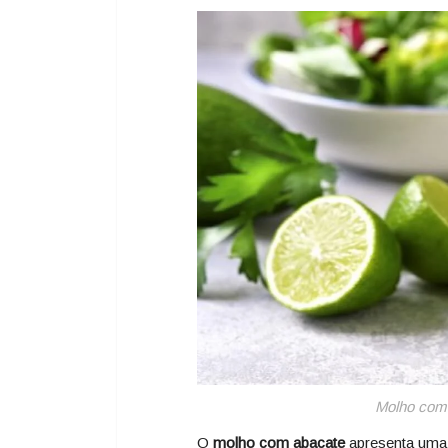
Facebook
Twitter
Email
WhatsA
Pinter
Sh
Molho com 
O
molho com abacate
apresenta um