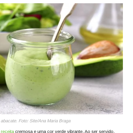
pp
est
are
abacate. Foto: Site/Ana Maria Braga
a
receita
cremosa e uma cor verde vibrante. Ao ser servido,