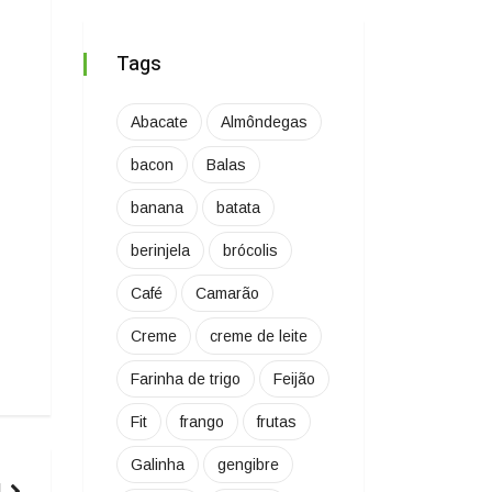
Tags
Abacate
Almôndegas
bacon
Balas
banana
batata
berinjela
brócolis
Café
Camarão
Creme
creme de leite
Farinha de trigo
Feijão
Fit
frango
frutas
Galinha
gengibre