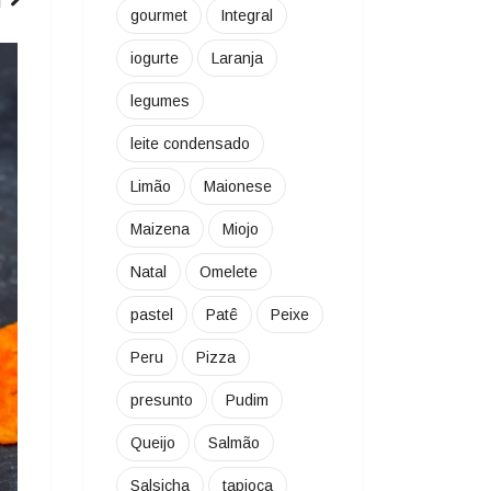
gourmet
Integral
ARROZ E RISOTOS
iogurte
Laranja
legumes
leite condensado
Limão
Maionese
Maizena
Miojo
Natal
Omelete
pastel
Patê
Peixe
Peru
Pizza
presunto
Pudim
Queijo
Salmão
Salsicha
tapioca