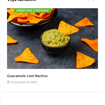
APERITIVOS E PETISCOS
Guacamole com Nachos
Arro
20 de junho de 2023
20