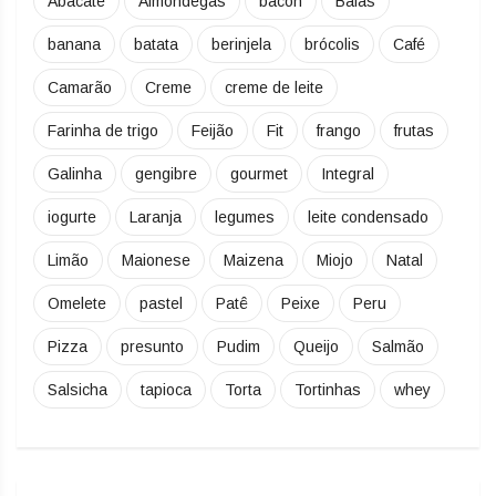
Abacate
Almôndegas
bacon
Balas
banana
batata
berinjela
brócolis
Café
Camarão
Creme
creme de leite
Farinha de trigo
Feijão
Fit
frango
frutas
Galinha
gengibre
gourmet
Integral
iogurte
Laranja
legumes
leite condensado
Limão
Maionese
Maizena
Miojo
Natal
Omelete
pastel
Patê
Peixe
Peru
Pizza
presunto
Pudim
Queijo
Salmão
Salsicha
tapioca
Torta
Tortinhas
whey