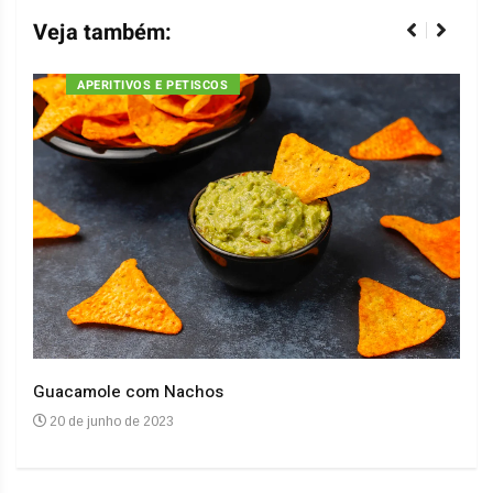
Veja também:
APERITIVOS E PETISCOS
Guacamole com Nachos
Arro
20 de junho de 2023
20