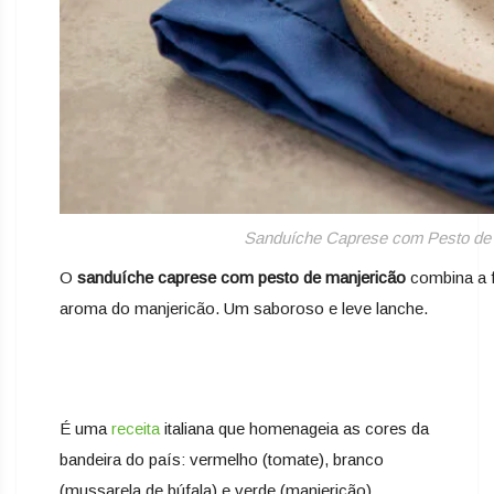
Sanduíche Caprese com Pesto de Ma
O
sanduíche caprese com pesto de manjericão
combina a f
aroma do manjericão. Um saboroso e leve lanche.
É uma
receita
italiana que homenageia as cores da
bandeira do país: vermelho (tomate), branco
(mussarela de búfala) e verde (manjericão).