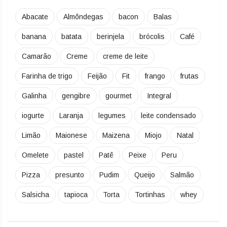
Abacate
Almôndegas
bacon
Balas
banana
batata
berinjela
brócolis
Café
Camarão
Creme
creme de leite
Farinha de trigo
Feijão
Fit
frango
frutas
Galinha
gengibre
gourmet
Integral
iogurte
Laranja
legumes
leite condensado
Limão
Maionese
Maizena
Miojo
Natal
Omelete
pastel
Patê
Peixe
Peru
Pizza
presunto
Pudim
Queijo
Salmão
Salsicha
tapioca
Torta
Tortinhas
whey