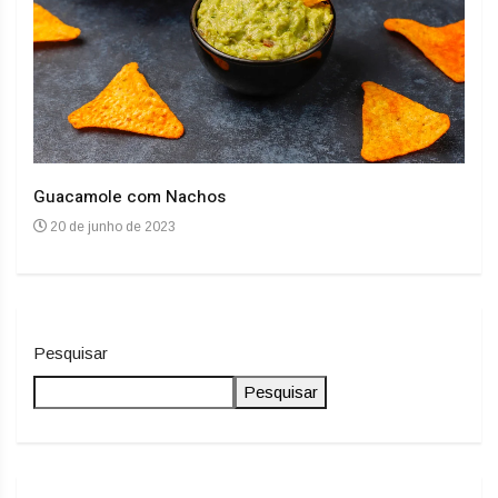
Guacamole com Nachos
Arro
20 de junho de 2023
20
Pesquisar
Pesquisar