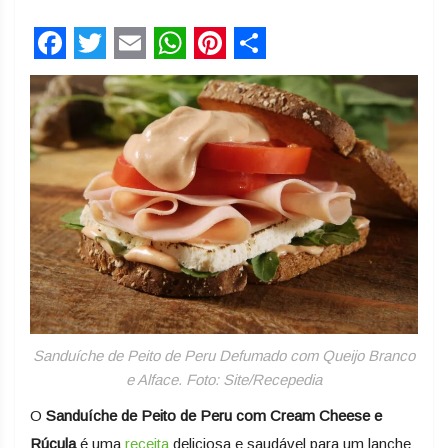
Facebook
Twitter
Email
WhatsApp
Pinterest
Share
Sanduíche de Peito de Peru Defumado com Queijo Branco
e Alface. Foto: Site/Recepedia
O
Sanduíche de Peito de Peru com Cream Cheese e
Rúcula
é uma
receita
deliciosa e saudável para um lanche