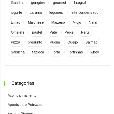
Galinha
gengibre
gourmet
Integral
iogurte
Laranja
legumes
leite condensado
Limão
Maionese
Maizena
Miojo
Natal
Omelete
pastel
Patê
Peixe
Peru
Pizza
presunto
Pudim
Queijo
Salmão
Salsicha
tapioca
Torta
Tortinhas
whey
Categorias
Acompanhamento
Aperitivos e Petiscos
Arroz e Risotos