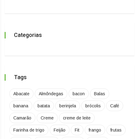
Categorias
Tags
Abacate
Almôndegas
bacon
Balas
banana
batata
berinjela
brócolis
Café
Camarão
Creme
creme de leite
Farinha de trigo
Feijão
Fit
frango
frutas