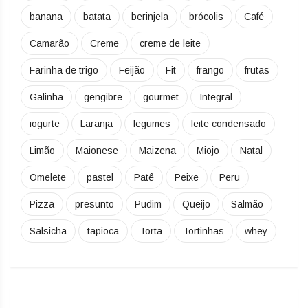
banana
batata
berinjela
brócolis
Café
Camarão
Creme
creme de leite
Farinha de trigo
Feijão
Fit
frango
frutas
Galinha
gengibre
gourmet
Integral
iogurte
Laranja
legumes
leite condensado
Limão
Maionese
Maizena
Miojo
Natal
Omelete
pastel
Patê
Peixe
Peru
Pizza
presunto
Pudim
Queijo
Salmão
Salsicha
tapioca
Torta
Tortinhas
whey