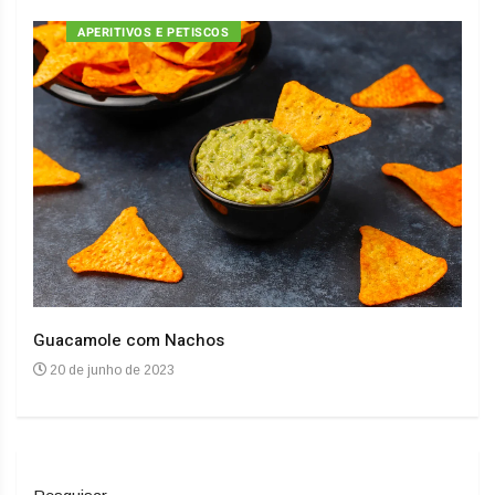
APERITIVOS E PETISCOS
Guacamole com Nachos
Arro
20 de junho de 2023
20