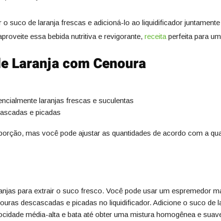
ir o suco de laranja frescas e adicioná-lo ao liquidificador junta
proveite essa bebida nutritiva e revigorante,
receita
perfeita para um
de Laranja com Cenoura
encialmente laranjas frescas e suculentas
cascadas e picadas
porção, mas você pode ajustar as quantidades de acordo com a qua
jas para extrair o suco fresco. Você pode usar um espremedor ma
uras descascadas e picadas no liquidificador. Adicione o suco de lar
elocidade média-alta e bata até obter uma mistura homogênea e suav