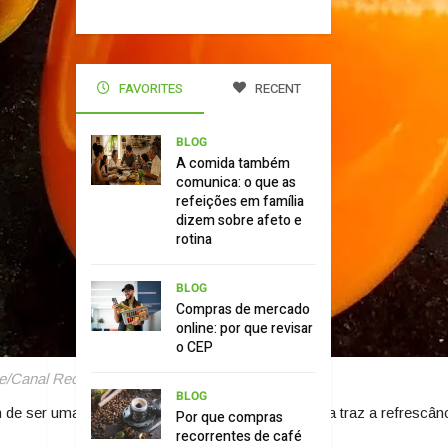
FAVORITES
RECENT
BLOG
A comida também
comunica: o que as
refeições em família
dizem sobre afeto e
rotina
BLOG
Compras de mercado
online: por que revisar
o CEP
e/Canal Receitas sem Blá Blá Blá
BLOG
 ser uma excelente fonte de nutrientes. A laranja traz a refrescânc
Por que compras
recorrentes de café