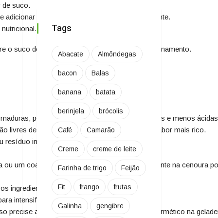
 de suco.
e adicionar gelo para deixar o suco mais refrescante.
Tags
nutricional.
tre o suco de laranja e a cenoura durante o armazenamento.
Abacate
Almôndegas
bacon
Balas
banana
batata
berinjela
brócolis
to maduras, pois podem estar excessivamente doces e menos ácidas
ão livres de produtos químicos e podem ter um sabor mais rico.
Café
Camarão
u resíduo indesejado.
Creme
creme de leite
a ou um coador de suco. No entanto, a fibra presente na cenoura po
Farinha de trigo
Feijão
Fit
frango
frutas
os ingredientes.
ra intensificar os sabores.
Galinha
gengibre
o precise armazenar, faça-o em um recipiente hermético na geladei