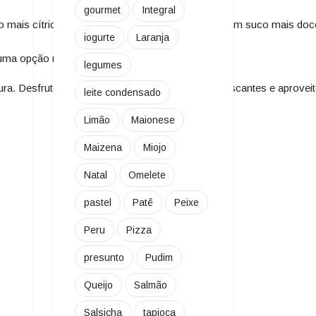
gourmet
Integral
mais cítrico, adicione mais laranjas. Se preferir um suco mais doc
iogurte
Laranja
ma opção refrescante de lanche ao longo do dia.
legumes
oura. Desfrute dessa combinação de sabores refrescantes e aproveit
leite condensado
Limão
Maionese
Maizena
Miojo
Natal
Omelete
pastel
Patê
Peixe
Peru
Pizza
presunto
Pudim
Queijo
Salmão
Salsicha
tapioca