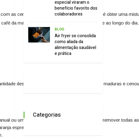
especial viraram o
benefício favorito dos
colaboradores
mente com as cenouras descascadas e picadas. Bata até obter uma mi
 café da manhã saudável ou um lanche refrescante ao longo do dia.
BLOG
Air fryer se consolida
como aliada da
alimentação saudável
e prática
ntidade desejada. Lembre-se de escolher laranjas maduras e cenou
Categorias
nual ou um espremedor elétrico. Certifique-se de remover todas a
anja espremido no liquidificador.
e.