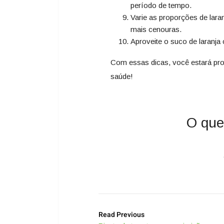
período de tempo.
Varie as proporções de lara
mais cenouras.
Aproveite o suco de laranj
Com essas dicas, você estará pron
saúde!
O que
Read Previous