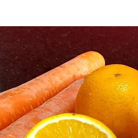
pp
est
are