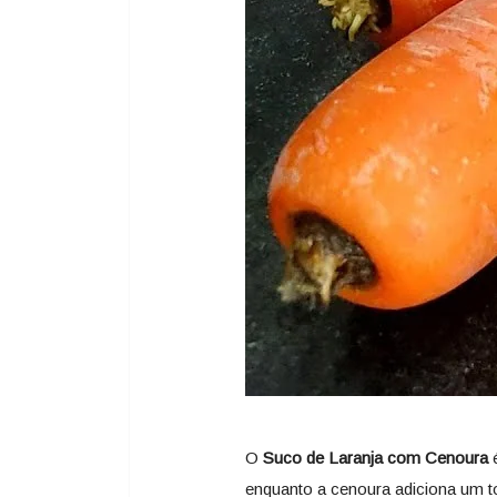
O
Suco de Laranja com Cenoura
é
enquanto a cenoura adiciona um to