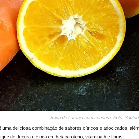
Suco de Laranja com cenoura. Foto: Youtub
 uma deliciosa combinação de sabores cítricos e adocicados, além de
que de doçura e é rica em betacaroteno, vitamina A e fibras.