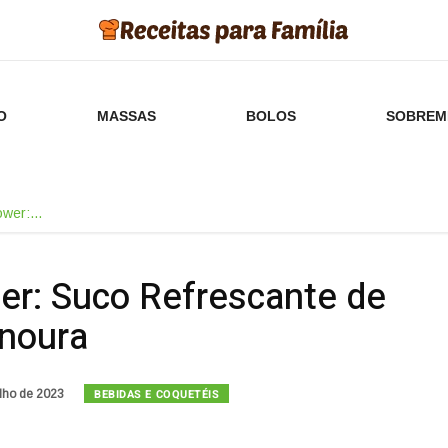
O
MASSAS
BOLOS
SOBREM
ower:…
er: Suco Refrescante de
noura
BEBIDAS E COQUETÉIS
lho de 2023