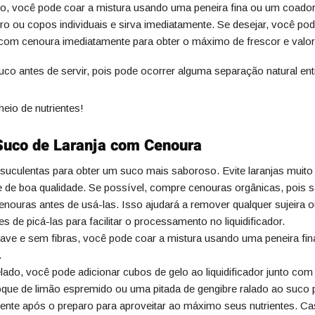
no, você pode coar a mistura usando uma peneira fina ou um coador
ro ou copos individuais e sirva imediatamente. Se desejar, você pod
 com cenoura imediatamente para obter o máximo de frescor e valor 
co antes de servir, pois pode ocorrer alguma separação natural en
eio de nutrientes!
 Suco de Laranja com Cenoura
 suculentas para obter um suco mais saboroso. Evite laranjas mui
 de boa qualidade. Se possível, compre cenouras orgânicas, pois s
enouras antes de usá-las. Isso ajudará a remover qualquer sujeira o
de picá-las para facilitar o processamento no liquidificador.
ave e sem fibras, você pode coar a mistura usando uma peneira fin
.
ado, você pode adicionar cubos de gelo ao liquidificador junto com 
que de limão espremido ou uma pitada de gengibre ralado ao suco pa
te após o preparo para aproveitar ao máximo seus nutrientes. Cas