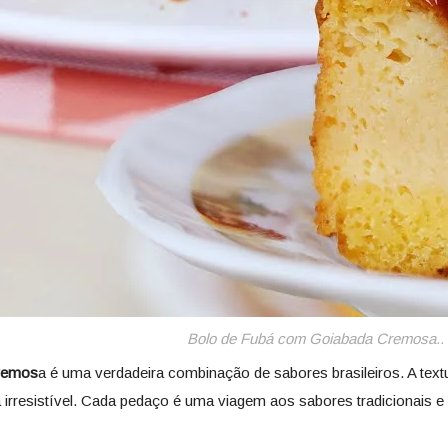
Bolo de Fubá com Goiabada Cremosa.. 
remos
a é uma verdadeira combinação de sabores brasileiros. A tex
rresistível. Cada pedaço é uma viagem aos sabores tradicionais e re