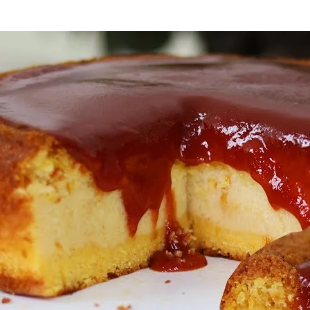
pp
est
are