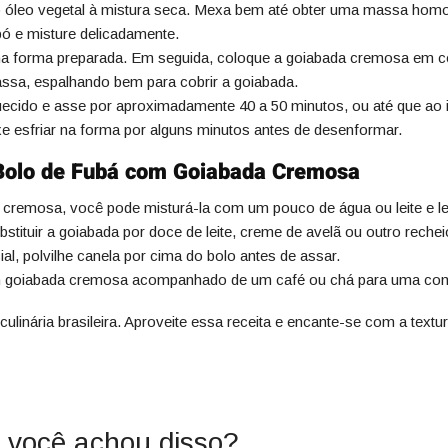
e o óleo vegetal à mistura seca. Mexa bem até obter uma massa hom
ó e misture delicadamente.
a forma preparada. Em seguida, coloque a goiabada cremosa em c
ssa, espalhando bem para cobrir a goiabada.
ecido e asse por aproximadamente 40 a 50 minutos, ou até que ao ins
ixe esfriar na forma por alguns minutos antes de desenformar.
 Bolo de Fubá com Goiabada Cremosa
cremosa, você pode misturá-la com um pouco de água ou leite e lev
bstituir a goiabada por doce de leite, creme de avelã ou outro rechei
al, polvilhe canela por cima do bolo antes de assar.
om goiabada cremosa acompanhado de um café ou chá para uma comb
 culinária brasileira. Aproveite essa receita e encante-se com a te
 você achou disso?