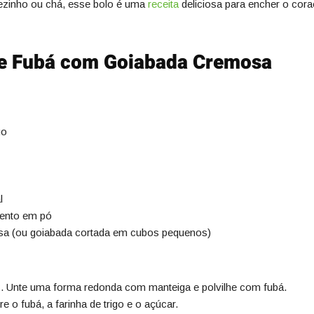
ezinho ou chá, esse bolo é uma
receita
deliciosa para encher o coraç
de Fubá com Goiabada Cremosa
go
l
mento em pó
sa (ou goiabada cortada em cubos pequenos)
. Unte uma forma redonda com manteiga e polvilhe com fubá.
e o fubá, a farinha de trigo e o açúcar.