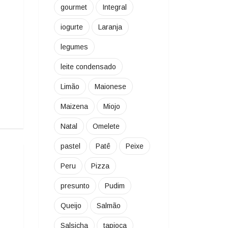
gourmet
Integral
iogurte
Laranja
legumes
leite condensado
Limão
Maionese
Maizena
Miojo
Natal
Omelete
pastel
Patê
Peixe
Peru
Pizza
presunto
Pudim
Queijo
Salmão
Salsicha
tapioca