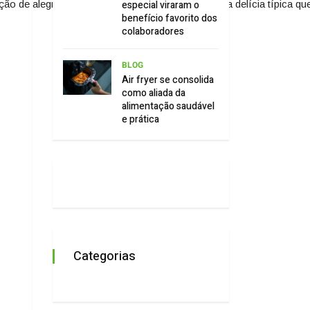
especial viraram o
ão de alegria e a boca de sorrisos. Aproveite essa delícia típica qu
benefício favorito dos
colaboradores
BLOG
Air fryer se consolida
como aliada da
alimentação saudável
e prática
Categorias