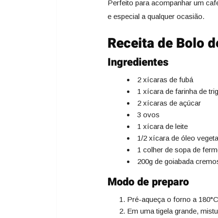
Perfeito para acompanhar um caf
e especial a qualquer ocasião.
Receita de Bolo 
Ingredientes
2 xícaras de fubá
1 xícara de farinha de tri
2 xícaras de açúcar
3 ovos
1 xícara de leite
1/2 xícara de óleo vegeta
1 colher de sopa de fer
200g de goiabada cremo
Modo de preparo
Pré-aqueça o forno a 180°C
Em uma tigela grande, mistur