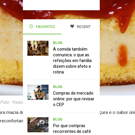
FAVORITES
RECENT
BLOG
A comida também
comunica: o que as
refeições em família
dizem sobre afeto e
rotina
BLOG
Compras de mercado
online: por que revisar
Foto: Youtube/Dika da Naka ·
o CEP
tura macia do bolo de fubá se harmoniza com a doçura e o sabor ún
BLOG
confortantes da culinária brasileira.
Por que compras
recorrentes de café