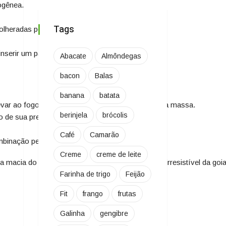
ogênea.
Tags
olheradas por cima da massa.
erir um palito no centro do bolo, ele saia limpo.
Abacate
Almôndegas
bacon
Balas
banana
batata
ar ao fogo para derreter antes de colocar sobre a massa.
berinjela
brócolis
o de sua preferência.
Café
Camarão
inação perfeita.
Creme
creme de leite
xtura macia do bolo de fubá combinada com o sabor irresistível da 
Farinha de trigo
Feijão
Fit
frango
frutas
Galinha
gengibre