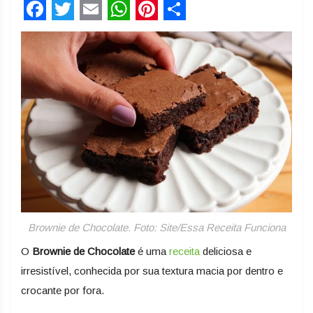
Facebook
Twitter
Email
WhatsApp
Pinterest
Share
Brownie de Chocolate. Foto: Site/Essa Receita Funciona
O
Brownie de Chocolate
é uma
receita
deliciosa e
irresistível, conhecida por sua textura macia por dentro e
crocante por fora.