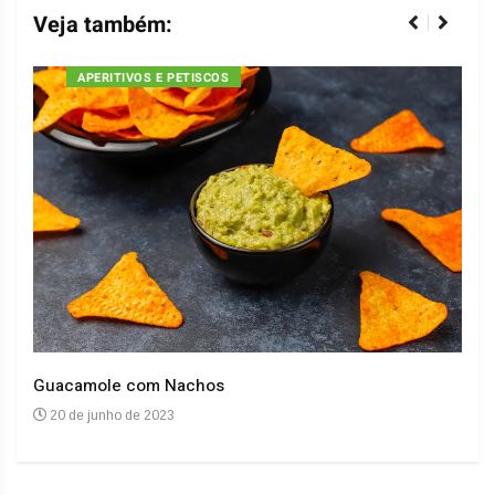
Veja também:
APERITIVOS E PETISCOS
Guacamole com Nachos
Arro
20 de junho de 2023
20