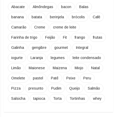
Abacate
Almôndegas
bacon
Balas
banana
batata
berinjela
brócolis
Café
Camarão
Creme
creme de leite
Farinha de trigo
Feijão
Fit
frango
frutas
Galinha
gengibre
gourmet
Integral
iogurte
Laranja
legumes
leite condensado
Limão
Maionese
Maizena
Miojo
Natal
Omelete
pastel
Patê
Peixe
Peru
Pizza
presunto
Pudim
Queijo
Salmão
Salsicha
tapioca
Torta
Tortinhas
whey