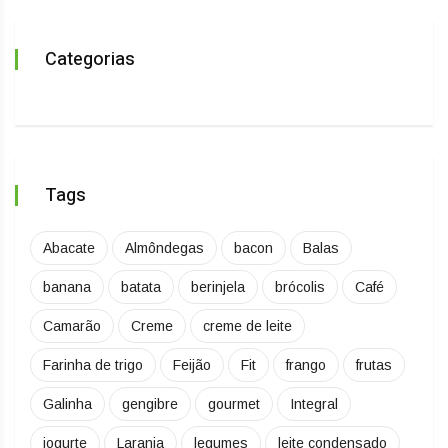
Categorias
Tags
Abacate
Almôndegas
bacon
Balas
banana
batata
berinjela
brócolis
Café
Camarão
Creme
creme de leite
Farinha de trigo
Feijão
Fit
frango
frutas
Galinha
gengibre
gourmet
Integral
iogurte
Laranja
legumes
leite condensado