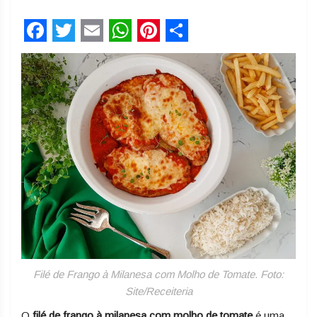
Facebook
Twitter
Email
WhatsApp
Pinterest
Share
Filé de Frango à Milanesa com Molho de Tomate. Foto:
Site/Receiteria
O
filé de frango à milanesa com molho de tomate
é uma