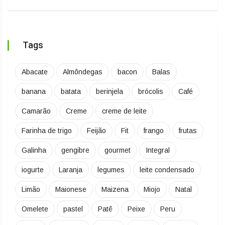
Tags
Abacate
Almôndegas
bacon
Balas
banana
batata
berinjela
brócolis
Café
Camarão
Creme
creme de leite
Farinha de trigo
Feijão
Fit
frango
frutas
Galinha
gengibre
gourmet
Integral
iogurte
Laranja
legumes
leite condensado
Limão
Maionese
Maizena
Miojo
Natal
Omelete
pastel
Patê
Peixe
Peru