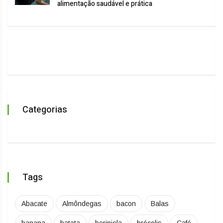
alimentação saudável e prática
Categorias
Tags
Abacate
Almôndegas
bacon
Balas
banana
batata
berinjela
brócolis
Café