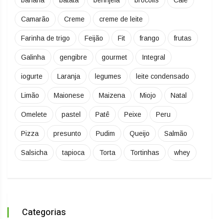
Camarão
Creme
creme de leite
Farinha de trigo
Feijão
Fit
frango
frutas
Galinha
gengibre
gourmet
Integral
iogurte
Laranja
legumes
leite condensado
Limão
Maionese
Maizena
Miojo
Natal
Omelete
pastel
Patê
Peixe
Peru
Pizza
presunto
Pudim
Queijo
Salmão
Salsicha
tapioca
Torta
Tortinhas
whey
Categorias