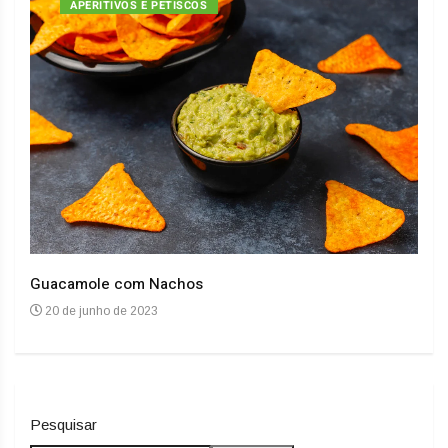
APERITIVOS E PETISCOS
Guacamole com Nachos
Arro
20 de junho de 2023
20
Pesquisar