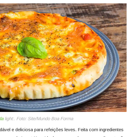
ok
er
ail
WhatsApp
Pinterest
Share
da
light:. Foto: Site/Mundo Boa Forma
ável e deliciosa para refeições leves. Feita com ingredientes