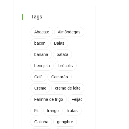
Tags
Abacate
Almôndegas
bacon
Balas
banana
batata
berinjela
brócolis
Café
Camarão
Creme
creme de leite
Farinha de trigo
Feijão
Fit
frango
frutas
Galinha
gengibre