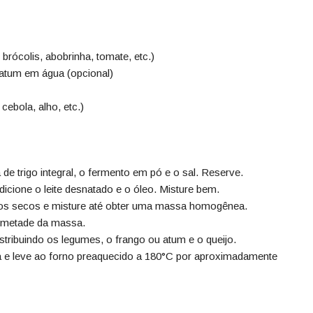
rócolis, abobrinha, tomate, etc.)
 atum em água (opcional)
ebola, alho, etc.)
 de trigo integral, o fermento em pó e o sal. Reserve.
dicione o leite desnatado e o óleo. Misture bem.
 aos secos e misture até obter uma massa homogênea.
 metade da massa.
istribuindo os legumes, o frango ou atum e o queijo.
 e leve ao forno preaquecido a 180°C por aproximadamente