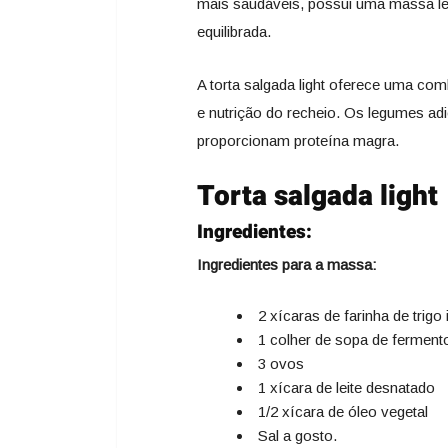
mais saudáveis, possui uma massa lev
equilibrada.
A torta salgada light oferece uma com
e nutrição do recheio. Os legumes adi
proporcionam proteína magra.
Torta salgada light
Ingredientes:
Ingredientes para a massa:
2 xícaras de farinha de trigo 
1 colher de sopa de fermen
3 ovos
1 xícara de leite desnatado
1/2 xícara de óleo vegetal
Sal a gosto.