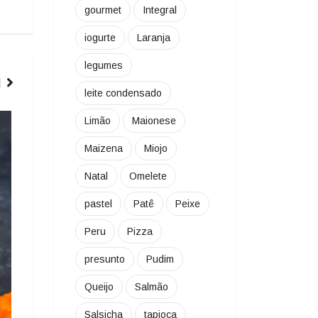
gourmet
Integral
iogurte
Laranja
legumes
leite condensado
ARROZ E RISOTOS
Limão
Maionese
Maizena
Miojo
Natal
Omelete
pastel
Patê
Peixe
Peru
Pizza
presunto
Pudim
Queijo
Salmão
Salsicha
tapioca