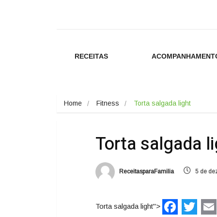
RECEITAS
ACOMPANHAMENT
Home
Fitness
Torta salgada light
Torta salgada l
ReceitasparaFamilia
5 de de
Torta salgada light">