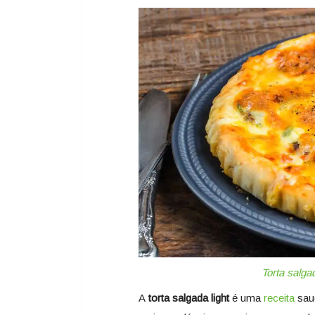
Facebo
Twitt
Em
Torta salga
A
torta salgada light
é uma
receita
saud