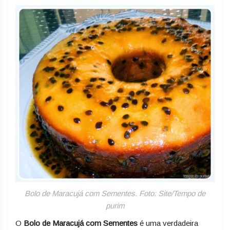
Facebook
Twitter
Email
WhatsApp
Pinterest
Share
Bolo de Maracujá com Sementes. Foto: Site/Tempo de
purim
O
Bolo de Maracujá com Sementes
é uma verdadeira