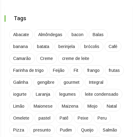
Tags
Abacate
Almôndegas
bacon
Balas
banana
batata
berinjela
brócolis
Café
Camarão
Creme
creme de leite
Farinha de trigo
Feijão
Fit
frango
frutas
Galinha
gengibre
gourmet
Integral
iogurte
Laranja
legumes
leite condensado
Limão
Maionese
Maizena
Miojo
Natal
Omelete
pastel
Patê
Peixe
Peru
Pizza
presunto
Pudim
Queijo
Salmão